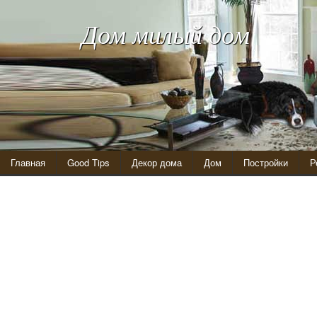
Дом милый дом
Главная
Good Tips
Декор дома
Дом
Постройки
Р