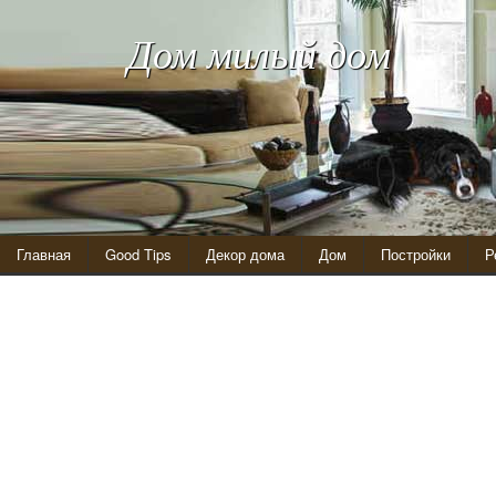
Дом милый дом
Главная
Good Tips
Декор дома
Дом
Постройки
Р