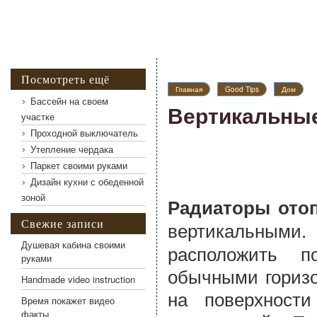
Посмотреть ещё
Главная
Good Tips
Дом
Бассейн на своем
Вертикальные
участке
Проходной выключатель
Утепление чердака
Паркет своими руками
Дизайн кухни с обеденной
зоной
Радиаторы ото
Свежие записи
вертикальными
Душевая кабина своими
расположить п
руками
обычными горизо
Handmade video instruction
на поверхност
Время покажет видео
факты