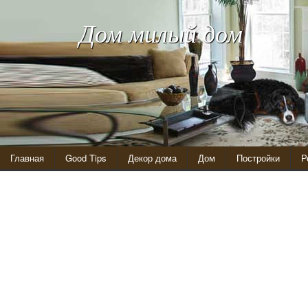
Дом милый дом
Главная
Good Tips
Декор дома
Дом
Постройки
Р