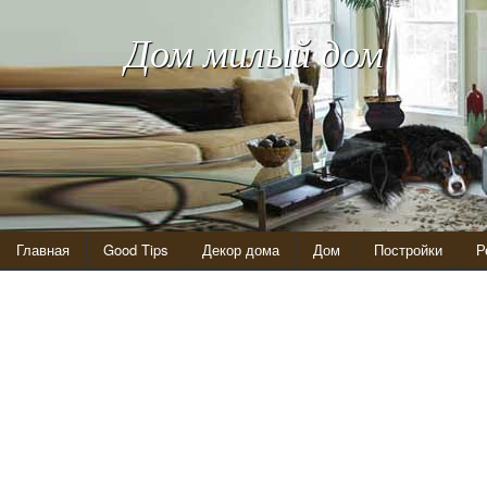
Дом милый дом
Главная
Good Tips
Декор дома
Дом
Постройки
Р