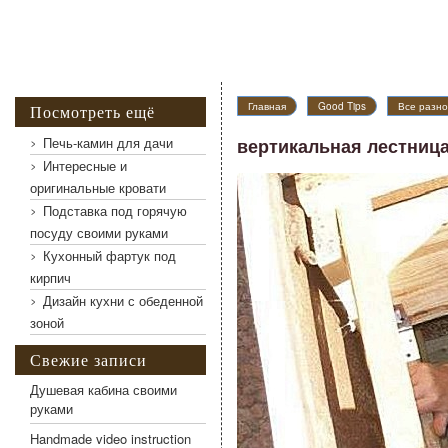
вертикальная лестница-шахта занимает минимум простран
Главная
Good Tips
Все разно
Посмотреть ещё
Печь-камин для дачи
вертикальная лестниц
Интересные и
оригинальные кровати
Подставка под горячую
посуду своими руками
Кухонный фартук под
кирпич
Дизайн кухни с обеденной
зоной
Свежие записи
Душевая кабина своими
руками
Handmade video instruction