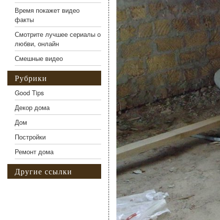
Время покажет видео
факты
Смотрите лучшее сериалы о
любви, онлайн
Смешные видео
Рубрики
Good Tips
Декор дома
Дом
Постройки
Ремонт дома
Другие ссылки