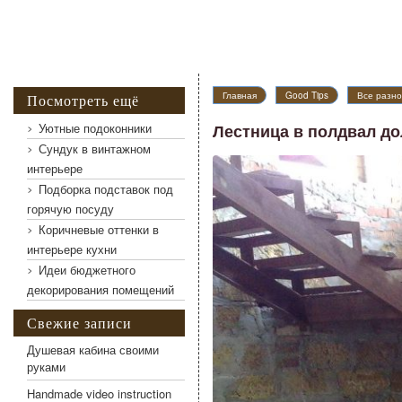
Главная
Good Tips
Все разно
Посмотреть ещё
Уютные подоконники
Лестница в полдвал д
Сундук в винтажном
интерьере
Подборка подставок под
горячую посуду
Коричневые оттенки в
интерьере кухни
Идеи бюджетного
декорирования помещений
Свежие записи
Лестница в полдвал должна быть удобной и проч
Душевая кабина своими
руками
Handmade video instruction