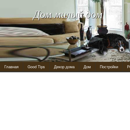
Дом милый дом
Главная
Good Tips
Декор дома
Дом
Постройки
Р