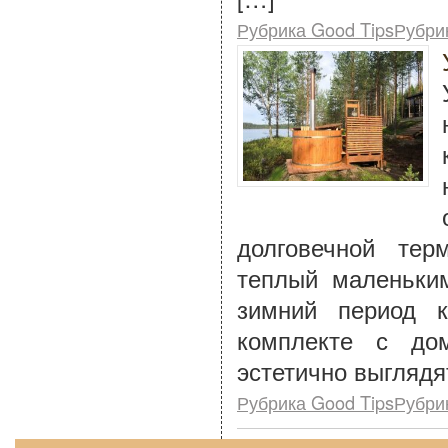
Рубрика Good TipsРубри
долговечной тер
теплый маленьки
зимний период к
комплекте с до
эстетично выглядят
Рубрика Good TipsРубри