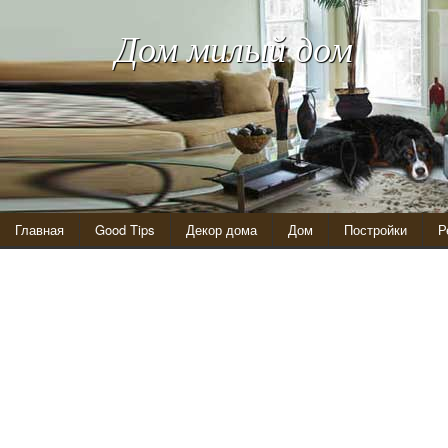
Дом милый дом
Главная
Good Tips
Декор дома
Дом
Постройки
Р