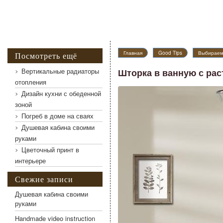
Главная
Good Tips
Выбираем
Посмотреть ещё
Вертикальные радиаторы
Шторка в ванную с ра
Шторка в ванную с растительным рисунком
отопления
Дизайн кухни с обеденной
зоной
Погреб в доме на сваях
Душевая кабина своими
руками
Цветочный принт в
интерьере
Свежие записи
Душевая кабина своими
руками
Handmade video instruction