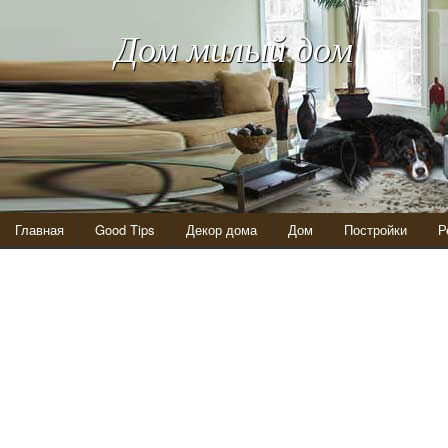
Дом милый дом
Главная
Good Tips
Декор дома
Дом
Постройки
Р