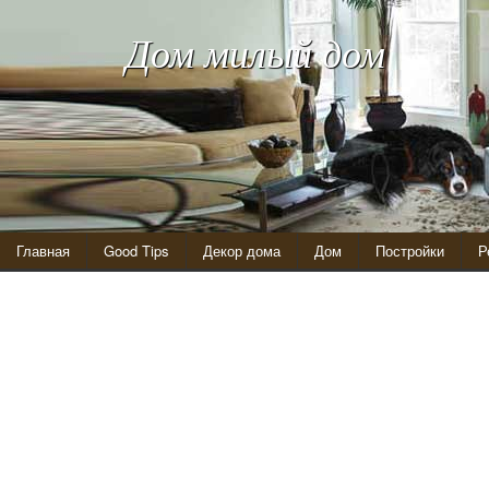
Дом милый дом
Главная
Good Tips
Декор дома
Дом
Постройки
Р