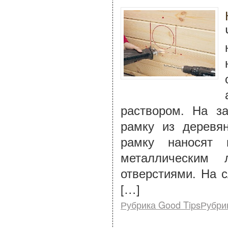
раствором. На з
рамку из деревя
рамку наносят 
металлическим 
отверстиями. На 
[…]
Рубрика Good TipsРубри