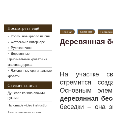
Посмотреть ещё
Главная
Good Tips
Постройк
Роскошное кресло из пня
Деревянная б
Фотообои в интерьере
Русская баня
Деревянные
Оригинальные кровати из
массива дерева
Лаконичные оригинальные
На участке св
кровати
стремится соз
Свежие записи
Основным элем
Душевая кабина своими
деревянная бес
руками
беседки – она э
Handmade video instruction
Время покажет видео