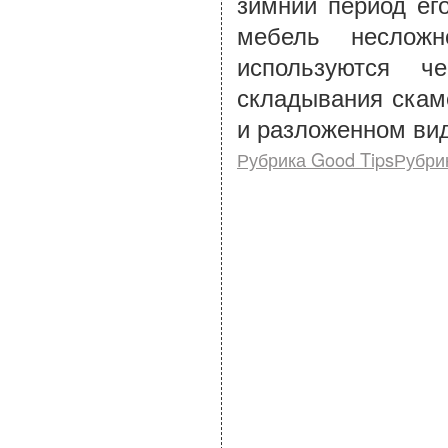
зимний период ег
мебель неслож
используются ч
складывания скам
и разложенном вид
Рубрика Good TipsРубри