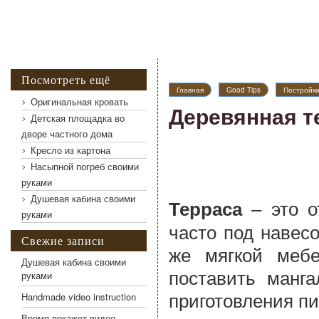
Посмотреть ещё
Главная
Good Tips
Постройк
Оригинальная кровать
Деревянная т
Детская площадка во
дворе частного дома
Кресло из картона
Насыпной погреб своими
руками
Душевая кабина своими
– это о
Терраса
руками
часто под навес
Свежие записи
же мягкой мебе
Душевая кабина своими
поставить манг
руками
приготовления п
Handmade video instruction
Время покажет видео