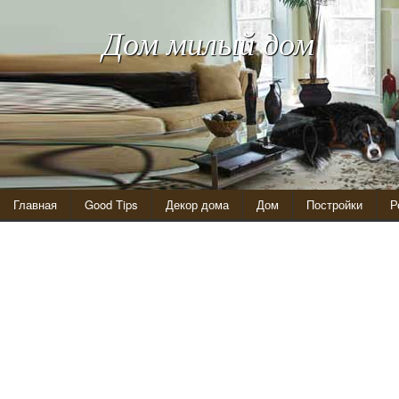
Дом милый дом
Главная
Good Tips
Декор дома
Дом
Постройки
Р