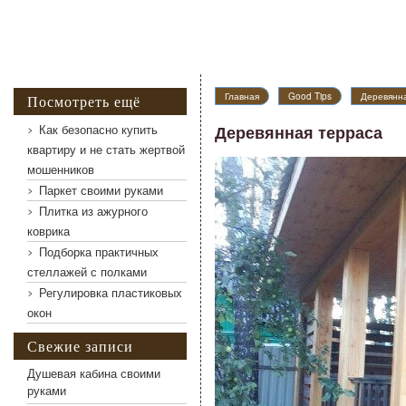
Деревянная терраса
Главная
Good Tips
Деревянн
Посмотреть ещё
Как безопасно купить
Деревянная терраса
квартиру и не стать жертвой
мошенников
Паркет своими руками
Плитка из ажурного
коврика
Подборка практичных
стеллажей с полками
Регулировка пластиковых
окон
Свежие записи
Душевая кабина своими
руками