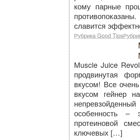
кому парные про
противопоказаны
славится эффектн
Рубрика Good TipsРубри
Muscle Juice Revol
продвинутая фо
вкусом! Все очен
вкусом гейнер на
непревзойденный 
особенность – 
протеиновой сме
ключевых […]