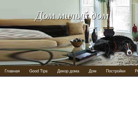
Дом милый дом
Главная
Good Tips
Декор дома
Дом
Постройки
Р