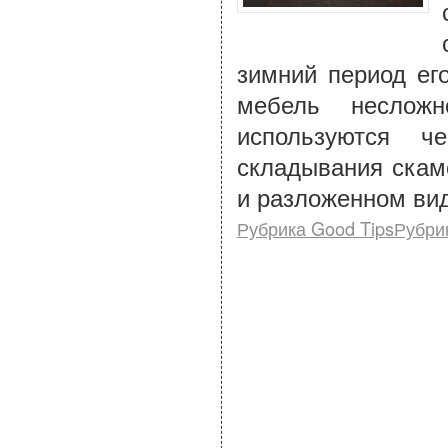
зимний период ег
мебель неслож
используются ч
складывания скам
и разложенном вид
Рубрика Good TipsРубри