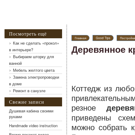
Посмотреть ещё
Главная
Good Tips
Постройк
Как не сделать «прокол»
Деревянное к
в интерьере?
Выбираем шторку для
ванной
Мебель желтого цвета
Замена электропроводки
в доме
Коттедж из любо
Ремонт в санузле
привлекательным
Свежие записи
резное
дерев
Душевая кабина своими
приведены схе
руками
можно собрать 
Handmade video instruction
Время покажет видео