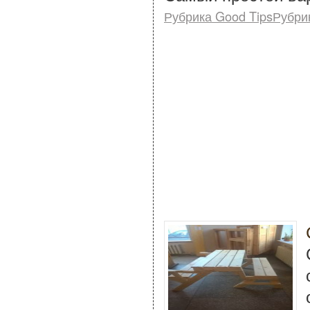
Рубрика Good TipsРубри