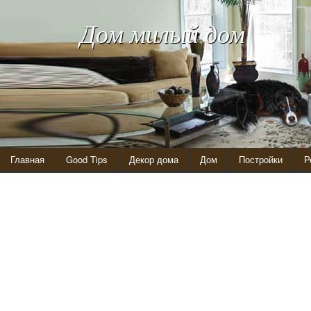
Дом милый дом
Главная
Good Tips
Декор дома
Дом
Постройки
Р