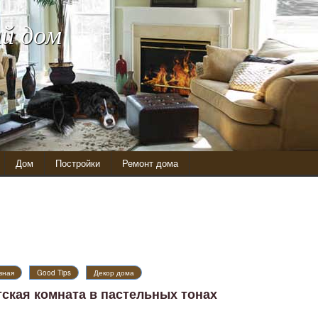
й дом
Дом
Постройки
Ремонт дома
вная
Good Tips
Декор дома
тская комната в пастельных тонах