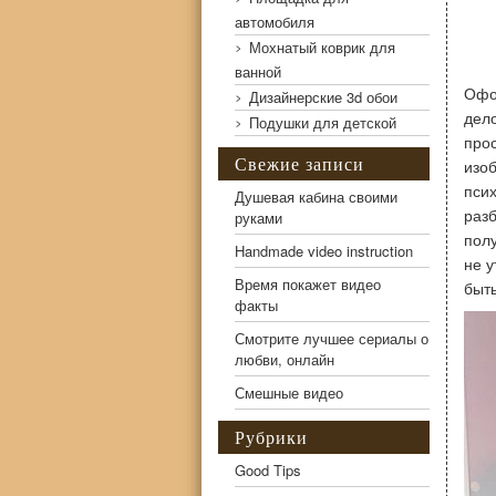
автомобиля
Мохнатый коврик для
ванной
Офо
Дизайнерские 3d обои
дел
Подушки для детской
про
Свежие записи
изо
пси
Душевая кабина своими
раз
руками
пол
Handmade video instruction
не у
Время покажет видео
быть
факты
Смотрите лучшее сериалы о
любви, онлайн
Смешные видео
Рубрики
Good Tips