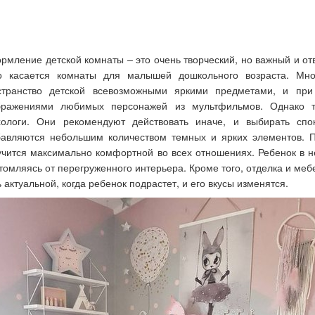
рмление детской комнаты – это очень творческий, но важный и от
о касается комнаты для малышей дошкольного возраста. Мно
странство детской всевозможными яркими предметами, и пр
бражениями любимых персонажей из мультфильмов. Однако т
хологи. Они рекомендуют действовать иначе, и выбирать сп
бавляются небольшим количеством темных и ярких элементов. 
учится максимально комфортной во всех отношениях. Ребенок в н
томляясь от перегруженного интерьера. Кроме того, отделка и меб
 актуальной, когда ребенок подрастет, и его вкусы изменятся.