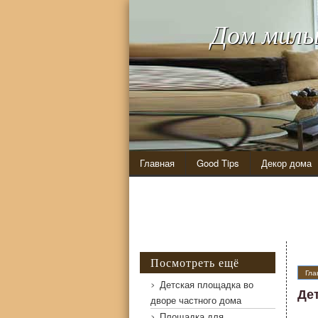
Дом милы
Главная
Good Tips
Декор дома
Посмотреть ещё
Гла
Детская площадка во
Де
дворе частного дома
Площадка для