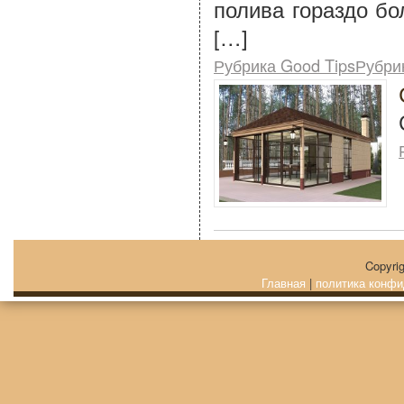
полива гораздо б
[…]
Рубрика Good TipsРубри
Copyri
Главная
|
политика конфи