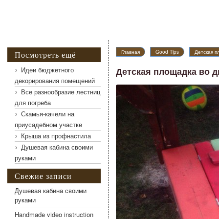
Детская площадка во дворе дома
Главная
Good Tips
Детская п
Посмотреть ещё
Идеи бюджетного
Детская площадка во д
декорирования помещений
Все разнообразие лестниц
для погреба
Скамья-качели на
приусадебном участке
Крыша из профнастила
Душевая кабина своими
руками
Свежие записи
Душевая кабина своими
руками
Handmade video instruction