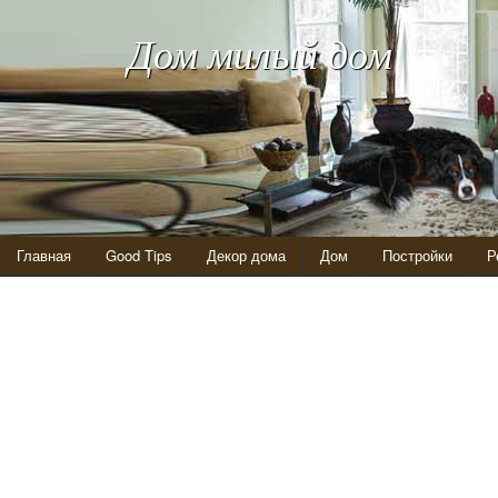
Дом милый дом
Главная
Good Tips
Декор дома
Дом
Постройки
Р