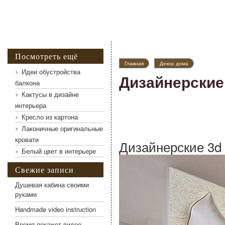
Посмотреть ещё
Главная
Декор дома
Идеи обустройства
Дизайнерские
балкона
Кактусы в дизайне
интерьера
Кресло из картона
Лаконичные оригинальные
кровати
Дизайнерские 3d
Белый цвет в интерьере
Свежие записи
Душевая кабина своими
руками
Handmade video instruction
Время покажет видео