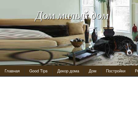
Дом милый дом
Главная
Good Tips
Декор дома
Дом
Постройки
Р