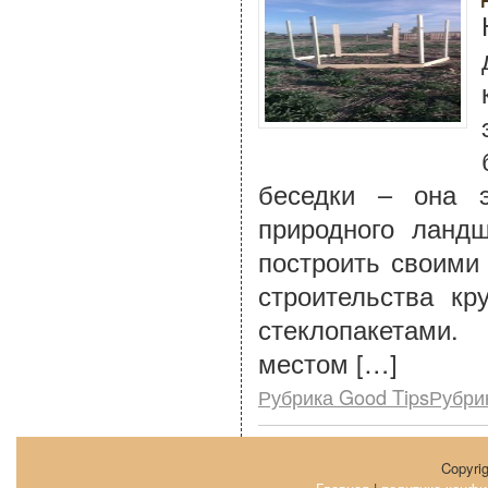
беседки – она э
природного ланд
построить своими
строительства кр
стеклопакетами.
местом […]
Рубрика Good TipsРубри
Copyri