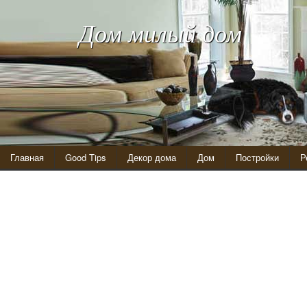
Дом милый дом
Главная
Good Tips
Декор дома
Дом
Постройки
Р
Основа душевой