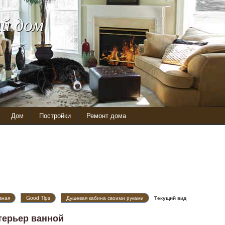
й дом
Дом
Постройки
Ремонт дома
вная
Good Tips
Душевая кабина своими руками
Текущий вид
терьер ванной