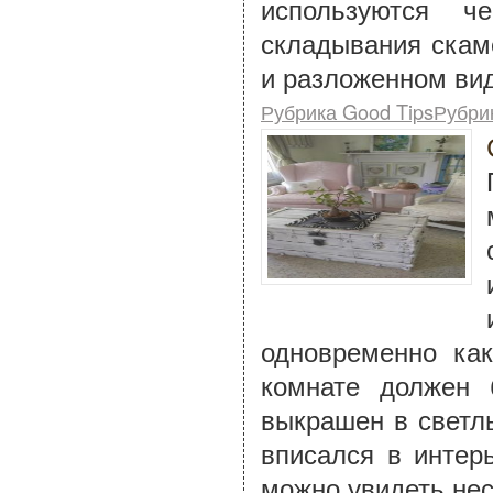
используются ч
складывания скам
и разложенном вид
Рубрика Good TipsРубри
одновременно ка
комнате должен 
выкрашен в светл
вписался в интер
можно увидеть нес