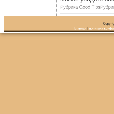
Рубрика Good TipsРубри
Copyri
Главная
|
политика конфи