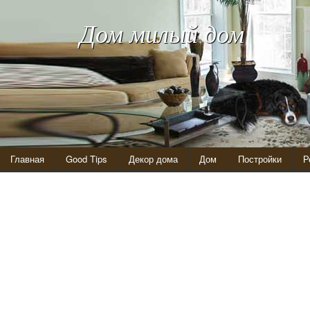
Дом милый дом
Главная
Good Tips
Декор дома
Дом
Постройки
Р