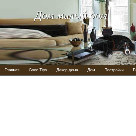
Дом милый дом
Главная
Good Tips
Декор дома
Дом
Постройки
Р