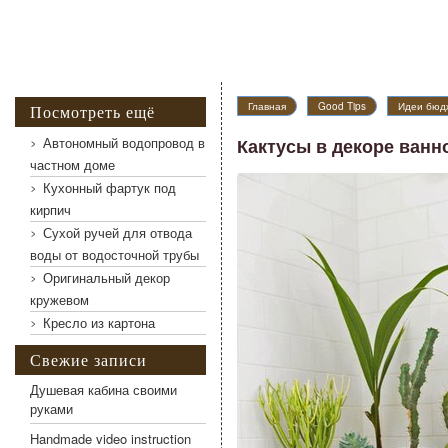
Главная
Good Tips
Идеи бюд
Посмотреть ещё
Автономный водопровод в
Кактусы в декоре ванн
частном доме
Кухонный фартук под
Кактусы в декоре ванной
кирпич
Сухой ручей для отвода
воды от водосточной трубы
Оригинальный декор
кружевом
Кресло из картона
Свежие записи
Душевая кабина своими
руками
Handmade video instruction