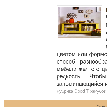
цветом или формо
способ разнообр
мебели желтого ц
редкость. Чтоб
запоминающийся и
Рубрика Good TipsРубри
Copyri