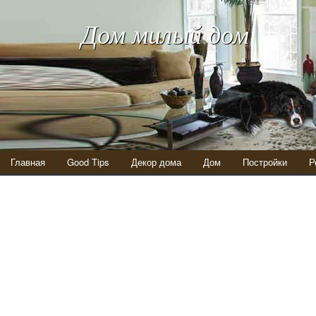
Дом милый дом
Главная
Good Tips
Декор дома
Дом
Постройки
Р
Оригинальная кровать-подиум в интерьере