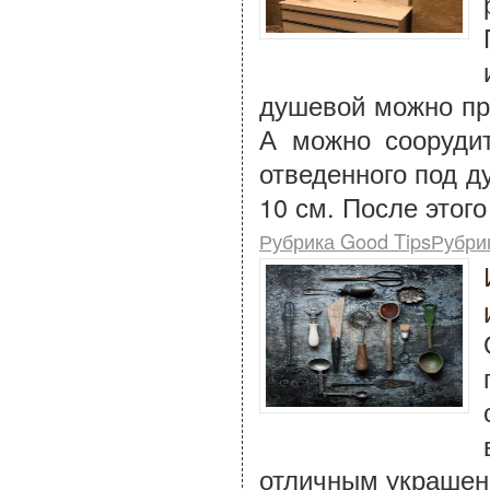
душевой можно при
А можно соорудит
отведенного под д
10 см. После этого
Рубрика Good TipsРубри
отличным украшен