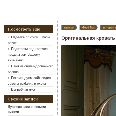
Оригинальная кровать с балдахином
Главная
Good Tips
Интересны
Посмотреть ещё
Отделка плиткой. Этапы
Оригинальная кровать
работ
Подставки под горячее,
предлагаем Вашему
вниманию
Баня из оцилиндрованного
бревна
Рекомендуем сайт видео
советы рыбалка и охота
Выгребная яма
Свежие записи
Душевая кабина своими
руками