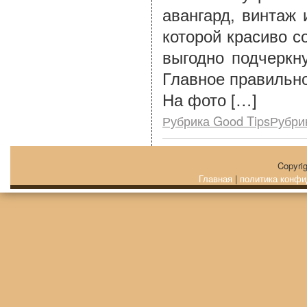
авангард, винтаж 
которой красиво с
выгодно подчеркн
Главное правильн
На фото […]
Рубрика Good TipsРубри
Copyri
Главная
|
политика конфи