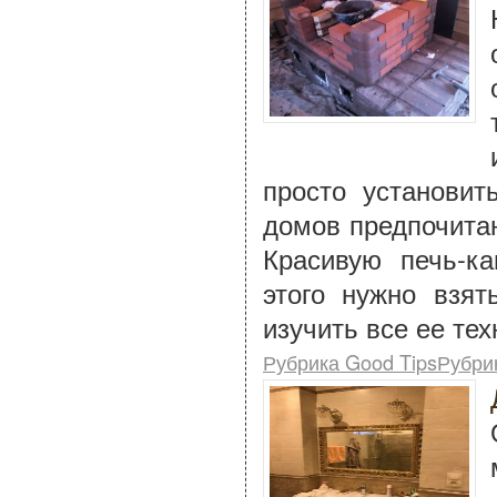
просто установит
домов предпочита
Красивую печь-к
этого нужно взя
изучить все ее те
Рубрика Good TipsРубри