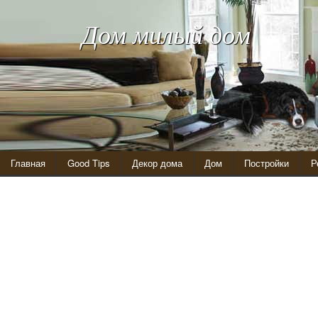
Дом милый дом
Главная
Good Tips
Декор дома
Дом
Постройки
Р