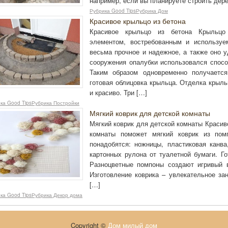
например, если вы планируете строить дер
Рубрика Good TipsРубрика Дом
Красивое крыльцо из бетона
Красивое крыльцо из бетона Крыльцо
элементом, востребованным и использу
весьма прочное и надежное, а также оно у
сооружения опалубки использовался спосо
Таким образом одновременно получается
готовая облицовка крыльца. Отделка крыль
и красиво. Три […]
ка Good TipsРубрика Постройки
Мягкий коврик для детской комнаты
Мягкий коврик для детской комнаты Красиво
комнаты поможет мягкий коврик из пом
понадобятся: ножницы, пластиковая канва
картонных рулона от туалетной бумаги. Го
Разноцветные помпоны создают игривый в
Изготовление коврика – увлекательное за
[…]
ка Good TipsРубрика Декор дома
Copyright ©
Дом милый дом