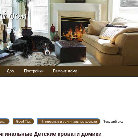
й дом
Дом
Постройки
Ремонт дома
вная
Good Tips
Интересные и оригинальные кровати
Текущий вид
игинальные Детские кровати домики