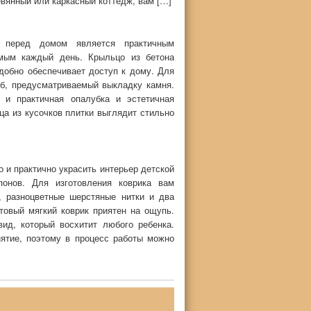
евянный или каркасный коттедж, вам […]
 перед домом является практичным
емым каждый день. Крыльцо из бетона
добно обеспечивает доступ к дому. Для
б, предусматриваемый выкладку камня.
 и практичная опалубка и эстетичная
ца из кусочков плитки выглядит стильно
 и практично украсить интерьер детской
понов. Для изготовления коврика вам
, разноцветные шерстяные нитки и два
товый мягкий коврик приятен на ощупь.
ид, который восхитит любого ребенка.
нятие, поэтому в процесс работы можно