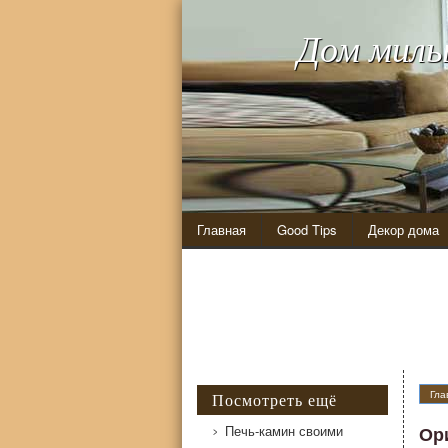
Дом милы
Главная
Good Tips
Декор дома
Гла
Посмотреть ещё
Печь-камин своими
Ор