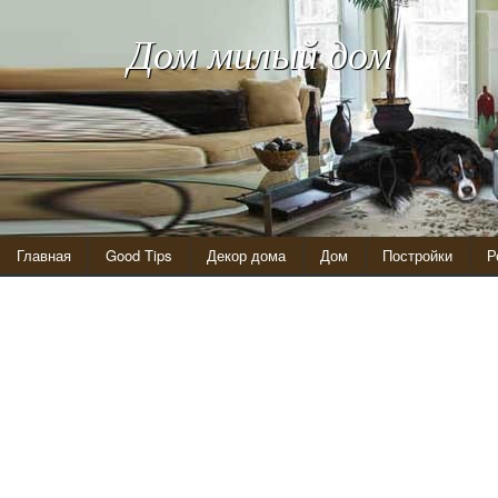
Дом милый дом
Главная
Good Tips
Декор дома
Дом
Постройки
Р