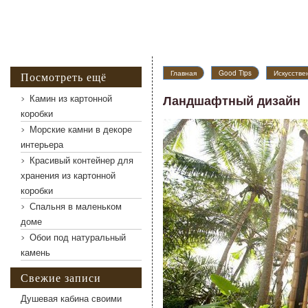
Ландшафтный дизайн
Главная
Good Tips
Искусств
Посмотреть ещё
Камин из картонной
Ландшафтный дизайн
коробки
Морские камни в декоре
интерьера
Красивый контейнер для
хранения из картонной
коробки
Спальня в маленьком
доме
Обои под натуральный
камень
Свежие записи
Душевая кабина своими