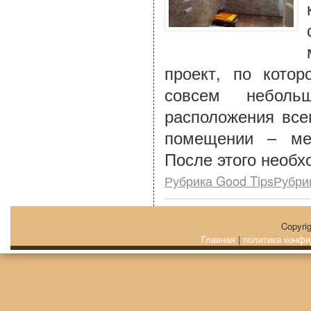
проект, по кото
совсем неболь
расположения всег
помещении – меб
После этого необх
Рубрика Good TipsРубри
Copyri
Главная
|
политика конфи