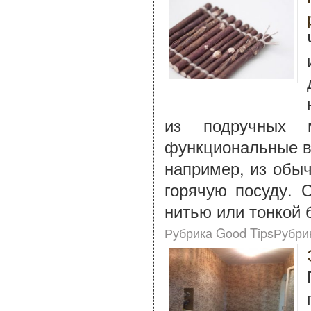
из подручных 
функциональные в
например, из обыч
горячую посуду. 
нитью или тонкой 
Рубрика Good TipsРубри