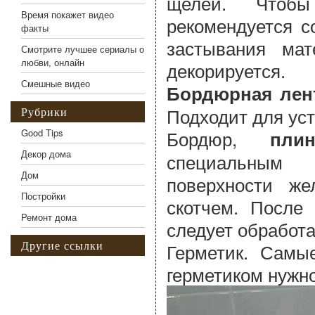
щелей. Чтобы
Время покажет видео
рекомендуется с
факты
застывания ма
Смотрите лучшее сериалы о
любви, онлайн
декорируется.
Смешные видео
Бордюрная лен
Подходит для ус
Рубрики
Бордюр,
Good Tips
пли
Декор дома
специальным 
Дом
поверхности ж
Постройки
скотчем. После 
Ремонт дома
следует обработ
Другие ссылки
Герметик. Самы
герметиком нужно