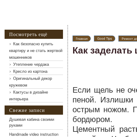
Посмотреть ещё
Главная
Good Tips
Ремонт д
Как безопасно купить
Как заделать
квартиру и не стать жертвой
мошенников
Утепление чердака
Кресло из картона
Оригинальный декор
кружевом
Если щель не оч
Кактусы в дизайне
пеной. Излишки 
интерьера
острым ножом. П
Свежие записи
бордюром.
Душевая кабина своими
руками
Цементный раст
Handmade video instruction