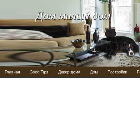
Дом милый дом
Главная
Good Tips
Декор дома
Дом
Постройки
Р