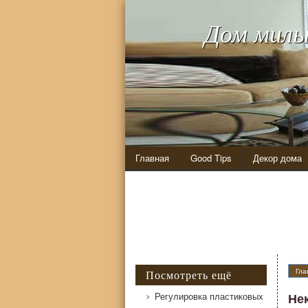
Дом милы
Главная
Good Tips
Декор дома
Гла
Посмотреть ещё
Регулировка пластиковых
Не