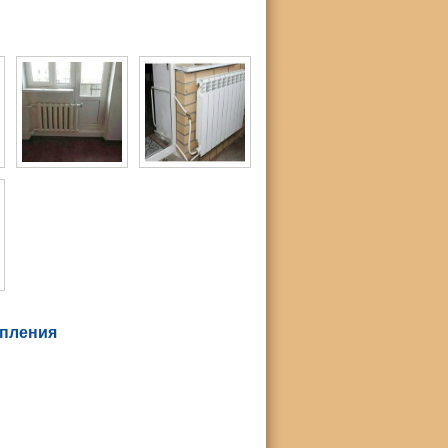
 отопления
опления