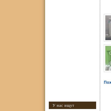
Фо
Пох
У нас ищут