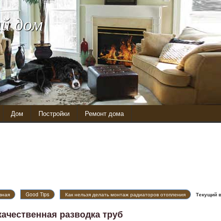
й дом
Дом
Постройки
Ремонт дома
вная
Good Tips
Как нельзя делать монтаж радиаторов отопления
Текущий 
качественная разводка труб