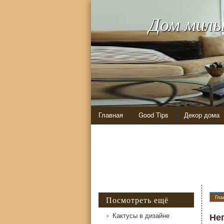
Дом милы
Главная
Good Tips
Декор дома
Гла
Посмотреть ещё
Кактусы в дизайне
Не