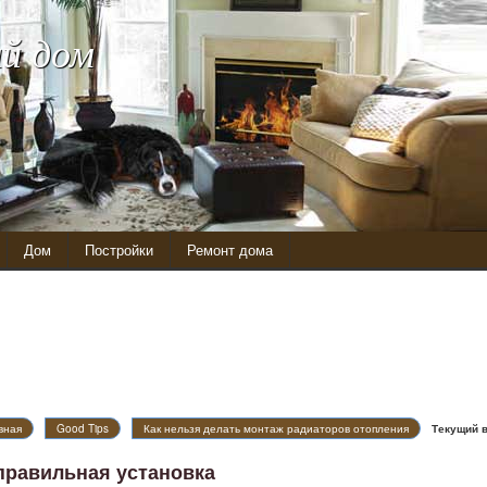
й дом
Дом
Постройки
Ремонт дома
вная
Good Tips
Как нельзя делать монтаж радиаторов отопления
Текущий 
правильная установка