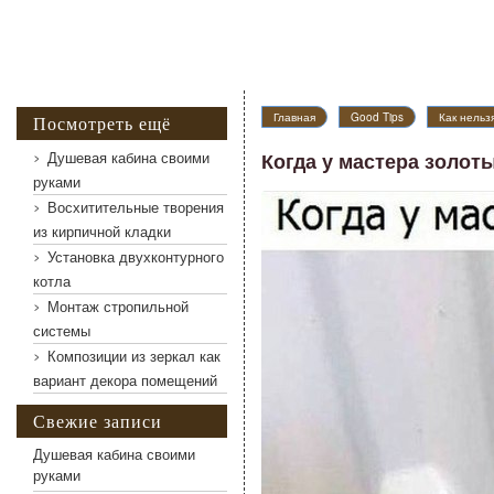
Главная
Good Tips
Как нельз
Посмотреть ещё
Душевая кабина своими
Когда у мастера золот
руками
Восхитительные творения
Когда у мастера золотые руки
из кирпичной кладки
Установка двухконтурного
котла
Монтаж стропильной
системы
Композиции из зеркал как
вариант декора помещений
Свежие записи
Душевая кабина своими
руками