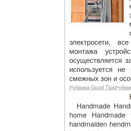
электросети, вс
монтажа устрой
осуществляется з
используется не
смежных зон и ос
Рубрика Good TipsРубри
Handmade Handma
home Handmade f
handmaiden hendmai