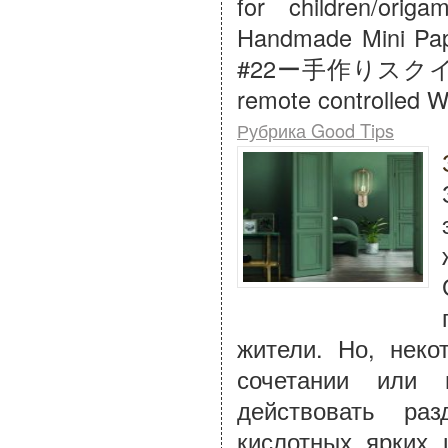
for children/orig
Handmade Mini Pap
#22ー手作りスクイーズ紹
remote controlled W
Рубрика Good Tips
жители. Но, нек
сочетании или 
действовать ра
кислотных ярких 