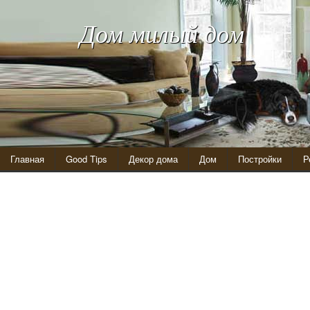
Дом милый дом
Главная
Good Tips
Декор дома
Дом
Постройки
Р