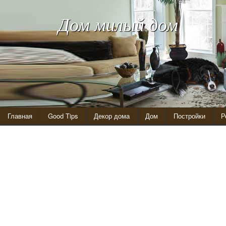
Дом милый дом
Главная
Good Tips
Декор дома
Дом
Постройки
Р