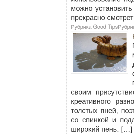
можно установить
прекрасно смотрет
Рубрика Good TipsРубри
своим присутств
креативного разн
толстых пней, поэ
со спинкой и под
широкий пень. […]