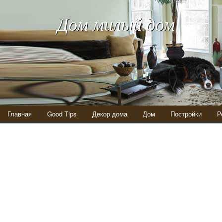
Дом милый дом
Главная
Good Tips
Декор дома
Дом
Постройки
Р
Деревянный каркас для летней кухни