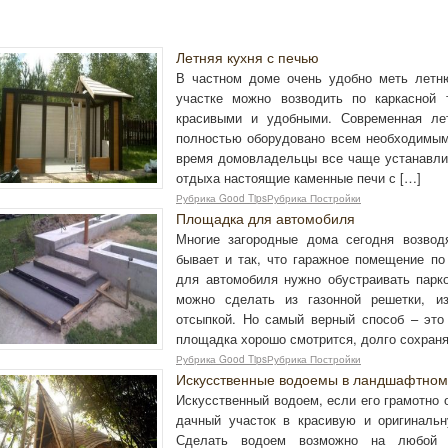
Летняя кухня с печью
В частном доме очень удобно меть летн
участке можно возводить по каркасной 
красивыми и удобными. Современная ле
полностью оборудовано всем необходимым,
время домовладельцы все чаще устанавлив
отдыха настоящие каменные печи с […]
Рубрика Good TipsРубрика Постройки
Площадка для автомобиля
Многие загородные дома сегодня возвод
бывает и так, что гаражное помещение по
для автомобиля нужно обустраивать пар
можно сделать из газонной решетки, и
отсыпкой. Но самый верный способ – это 
площадка хорошо смотрится, долго сохраня
Рубрика Good TipsРубрика Постройки
Искусственные водоемы в ландшафтном
Искусственный водоем, если его грамотно 
дачный участок в красивую и оригинальн
Сделать водоем возможно на любой п