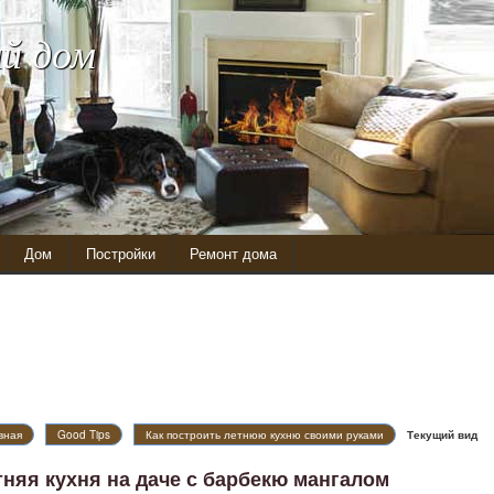
й дом
Дом
Постройки
Ремонт дома
вная
Good Tips
Как построить летнюю кухню своими руками
Текущий вид
тняя кухня на даче с барбекю мангалом