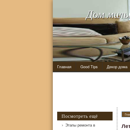
Дом милы
Главная
Good Tips
Декор дома
Летняя кухня на даче с барбекю мангалом
Гла
Посмотреть ещё
Этапы ремонта в
Ле