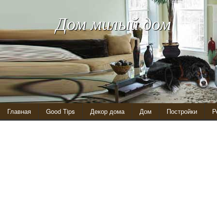
Дом милый дом
Главная
Good Tips
Декор дома
Дом
Постройки
Р