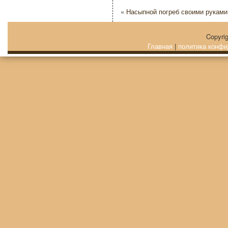
«
Насыпной погреб своими руками
Copyri
Главная
|
политика конфи