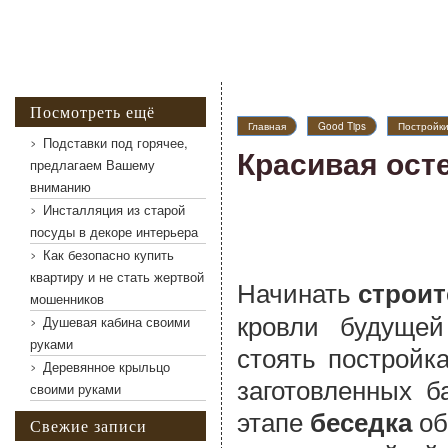
Посмотреть ещё
Главная
Good Tips
Постройк
Подставки под горячее,
Красивая ост
предлагаем Вашему
вниманию
Инсталляция из старой
посуды в декоре интерьера
Как безопасно купить
квартиру и не стать жертвой
Начинать
строит
мошенников
кровли будущей
Душевая кабина своими
руками
стоять постройк
Деревянное крыльцо
заготовленных б
своими руками
этапе
об
беседка
Свежие записи