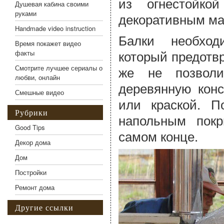
из огнестойко
Душевая кабина своими
руками
декоративным ма
Handmade video instruction
Балки необход
Время покажет видео
который предотв
факты
же не позволи
Смотрите лучшее сериалы о
любви, онлайн
деревянную конс
Смешные видео
или краской. П
Рубрики
напольным покр
Good Tips
самом конце.
Декор дома
Дом
Постройки
Ремонт дома
Другие ссылки