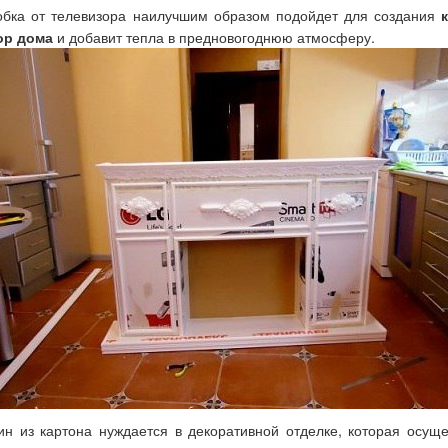
обка от телевизора наилучшим образом подойдет для создания
ор дома
и добавит тепла в предновогоднюю атмосферу.
ин из картона нуждается в декоративной отделке, которая осу