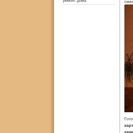
ремонт дома
сме
Гот
кар
кам