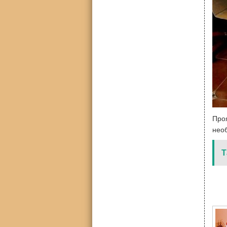
Про
нео
Т
7 