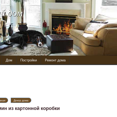
й дом
Дом
Постройки
Ремонт дома
вная
Декор дома
мин из картонной коробки