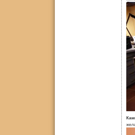
Кам
жела