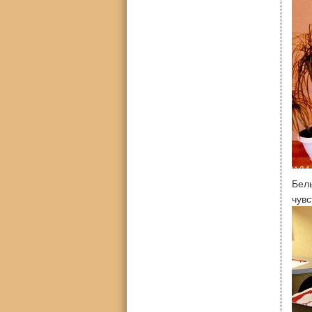
Бе
чувс