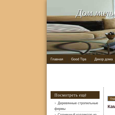
Дом милы
Главная
Good Tips
Декор дома
Посмотреть ещё
Гла
Деревянные стропильные
Ка
фермы
Солнечный коллектор из