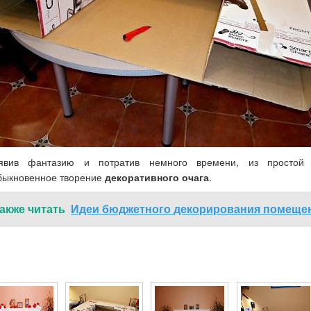
явив фантазию и потратив немного времени, из простой 
быкновенное творение
декоративного очага
.
акже читать
Идеи бюджетного декорирования помеще
Фото для Камин из картонной коробки