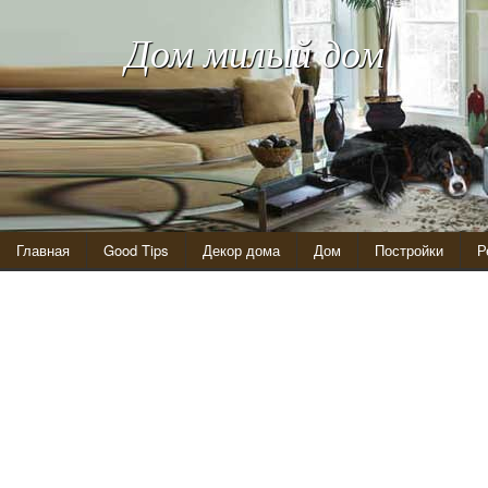
Дом милый дом
Главная
Good Tips
Декор дома
Дом
Постройки
Р