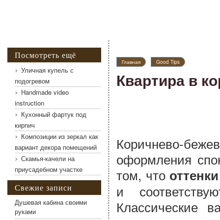
Посмотреть ещё
Главная
Good Tips
Уличная купель с
Квартира в к
подогревом
Handmade video
instruction
Кухонный фартук под
кирпич
Композиции из зеркал как
Коричнево-бе
вариант декора помещений
оформления спок
Скамья-качели на
приусадебном участке
том, что
оттенки
и соответству
Свежие записи
Душевая кабина своими
Классические в
руками