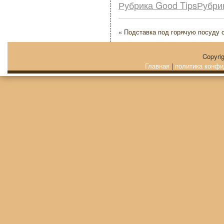
Рубрика Good TipsРубри
«
Подставка под горячую посуду 
Copyri
Главная
|
политика конфи