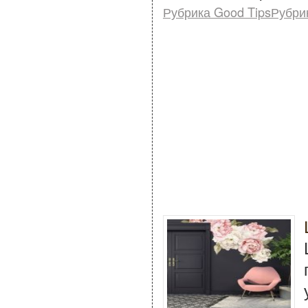
Рубрика Good TipsРубри