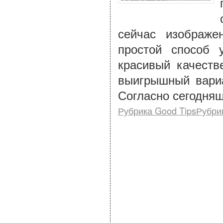
сейчас изображе
простой способ 
красивый качеств
выигрышный вариа
Согласно сегодняш
Рубрика Good TipsРубри