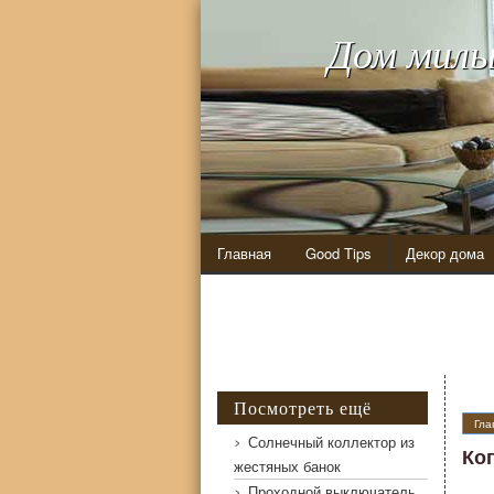
Дом милы
Главная
Good Tips
Декор дома
Посмотреть ещё
Гла
Солнечный коллектор из
Ко
жестяных банок
Проходной выключатель