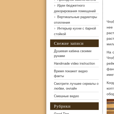
Идеи бюджетного
декорирования помещений
Вертикальные радиаторы
Что
отопления
нее
Интерьер кухни с барной
рас
стойкой
рас
Свежие записи
мил
Душевая кабина своими
На 
руками
Что
рей
Handmade video instruction
фан
Время покажет видео
име
факты
Ког
Смотрите лучшее сериалы о
коп
любви, онлайн
обо
Смешные видео
Рубрики
Good Tips