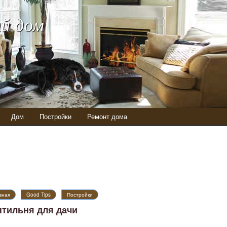
й дом
Дом
Постройки
Ремонт дома
вная
Good Tips
Постройки
птильня для дачи