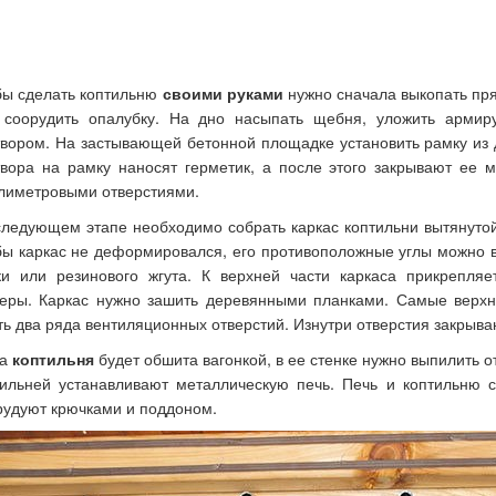
бы сделать коптильню
своими руками
нужно сначала выкопать пря
 соорудить опалубку. На дно насыпать щебня, уложить армир
твором. На застывающей бетонной площадке установить рамку из 
твора на рамку наносят герметик, а после этого закрывают ее 
лиметровыми отверстиями.
следующем этапе необходимо собрать каркас коптильни вытянуто
бы каркас не деформировался, его противоположные углы можно
ки или резинового жгута. К верхней части каркаса прикрепляе
еры. Каркас нужно зашить деревянными планками. Самые верхн
ть два ряда вентиляционных отверстий. Изнутри отверстия закрыв
да
коптильня
будет обшита вагонкой, в ее стенке нужно выпилить 
тильней устанавливают металлическую печь. Печь и коптильню 
рудуют крючками и поддоном.