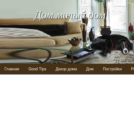
Дом милый дом
Главная
Good Tips
Декор дома
Дом
Постройки
Р