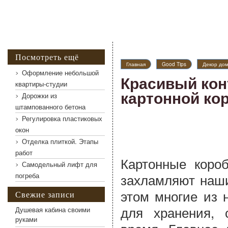
Посмотреть ещё
Главная
Good Tips
Декор до
Оформление небольшой
Красивый кон
квартиры-студии
картонной ко
Дорожки из
штампованного бетона
Регулировка пластиковых
окон
Отделка плиткой. Этапы
работ
Картонные короб
Самодельный лифт для
захламляют наши
погреба
этом многие из 
Свежие записи
для хранения,
Душевая кабина своими
руками