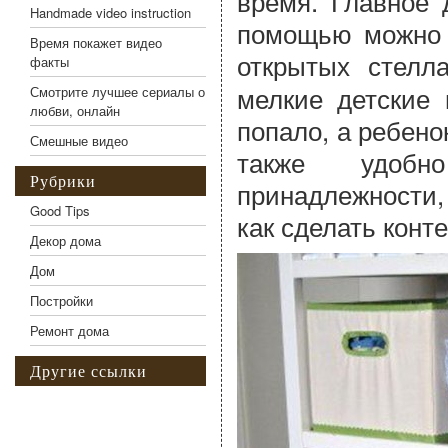
время. Главное 
Handmade video instruction
помощью можно л
Время покажет видео
открытых стелл
факты
мелкие детские 
Смотрите лучшее сериалы о
любви, онлайн
попало, а ребенок
Смешные видео
также удобн
Рубрики
принадлежности, 
Good Tips
как сделать конт
Декор дома
Дом
Постройки
Ремонт дома
Другие ссылки