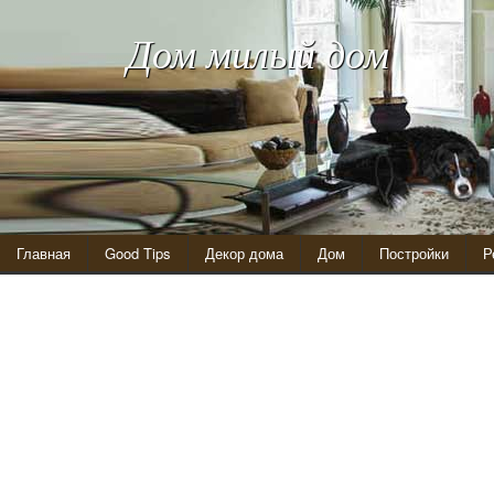
Дом милый дом
Главная
Good Tips
Декор дома
Дом
Постройки
Р
Кресло из гофрокартона