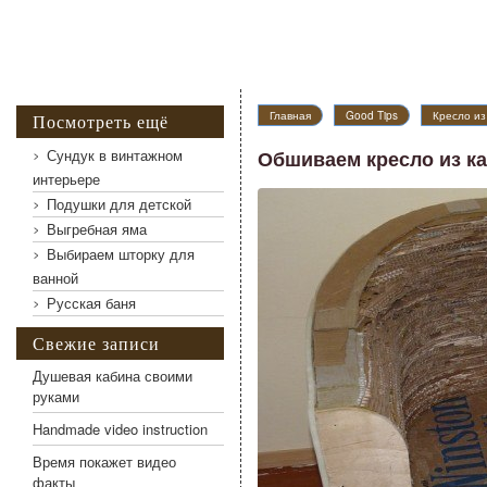
Обшиваем кресло из картона
Главная
Good Tips
Кресло из
Посмотреть ещё
Сундук в винтажном
Обшиваем кресло из к
интерьере
Подушки для детской
Выгребная яма
Выбираем шторку для
ванной
Русская баня
Свежие записи
Душевая кабина своими
руками
Handmade video instruction
Время покажет видео
факты