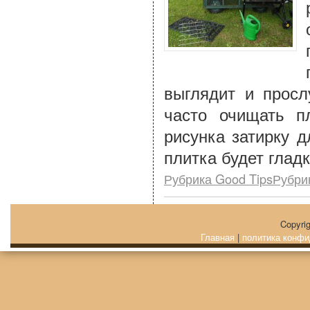
выглядит и просл
часто очищать п
рисунка затирку д
плитка будет гладк
Рубрика Good TipsРубри
Copyri
Главная
|
политика конфи