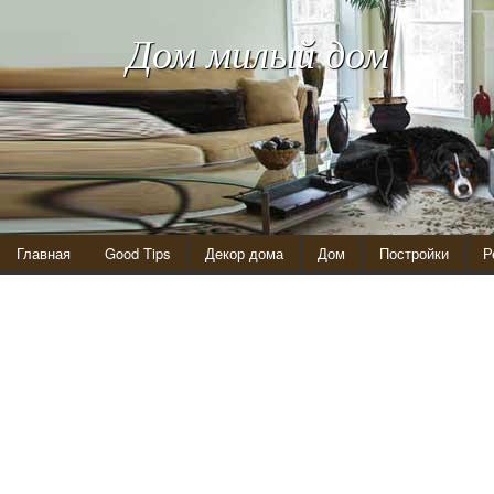
Дом милый дом
Главная
Good Tips
Декор дома
Дом
Постройки
Р