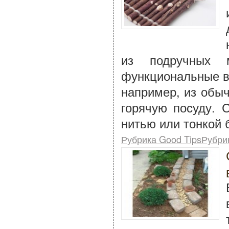
из подручных 
функциональные в
например, из обыч
горячую посуду. 
нитью или тонкой 
Рубрика Good TipsРубри