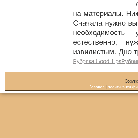
на материалы. Ниж
Сначала нужно вы
необходимость
естественно, н
извилистым. Дно т
Рубрика Good TipsРубри
Copyri
Главная
|
политика конфи