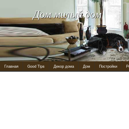
Дом милый дом
Главная
Good Tips
Декор дома
Дом
Постройки
Р
Кресло из картона и паралона