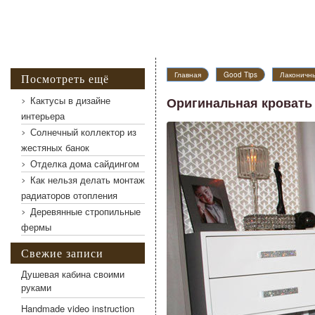
Оригинальная кровать для любителей домашних жи
Главная
Good Tips
Лаконичн
Посмотреть ещё
Кактусы в дизайне
Оригинальная кровать
интерьера
Солнечный коллектор из
жестяных банок
Отделка дома сайдингом
Как нельзя делать монтаж
радиаторов отопления
Деревянные стропильные
фермы
Свежие записи
Душевая кабина своими
руками
Handmade video instruction