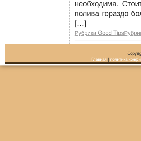
необходима. Стои
полива гораздо б
[…]
Рубрика Good TipsРубри
Copyri
Главная
|
политика конфи