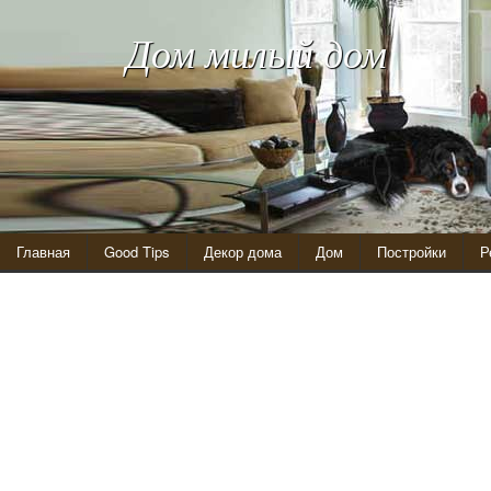
Дом милый дом
Главная
Good Tips
Декор дома
Дом
Постройки
Р