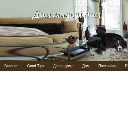
Дом милый дом
Главная
Good Tips
Декор дома
Дом
Постройки
Р
Оригинальная кровать из бруса дуба