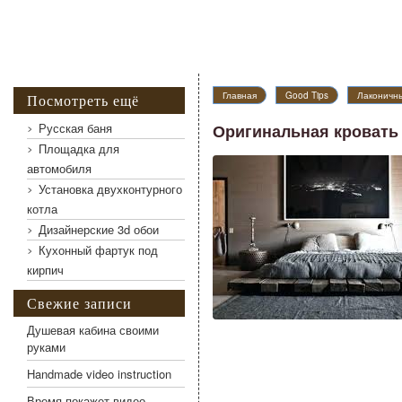
Главная
Good Tips
Лаконичн
Посмотреть ещё
Русская баня
Оригинальная кровать 
Площадка для
автомобиля
Установка двухконтурного
котла
Дизайнерские 3d обои
Кухонный фартук под
кирпич
Свежие записи
Душевая кабина своими
руками
Handmade video instruction
Время покажет видео