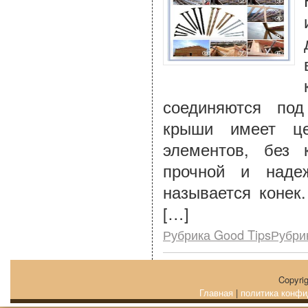
соединяются под
крыши имеет ц
элементов, без 
прочной и наде
называется конек
[…]
Рубрика Good TipsРубри
Copyri
Главная
|
политика конфи