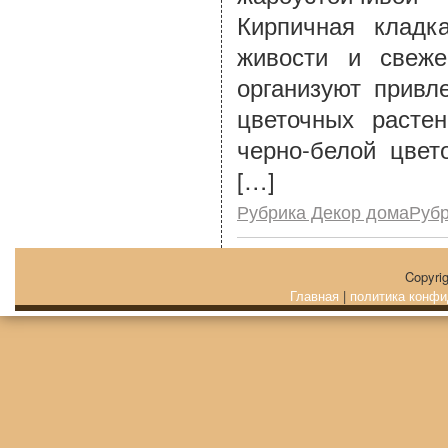
Кирпичная кладк
живости и свеже
организуют привл
цветочных расте
черно-белой цвет
[…]
Рубрика Декор домаРуб
Copyri
Главная
|
политика конфи