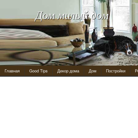
Дом милый дом
Главная
Good Tips
Декор дома
Дом
Постройки
Р