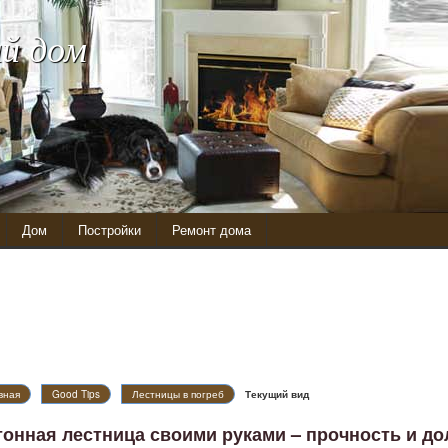
й дом
Дом
Постройки
Ремонт дома
вная
Good Tips
Лестницы в погреб
Текущий вид
тонная лестница своими руками – прочность и до