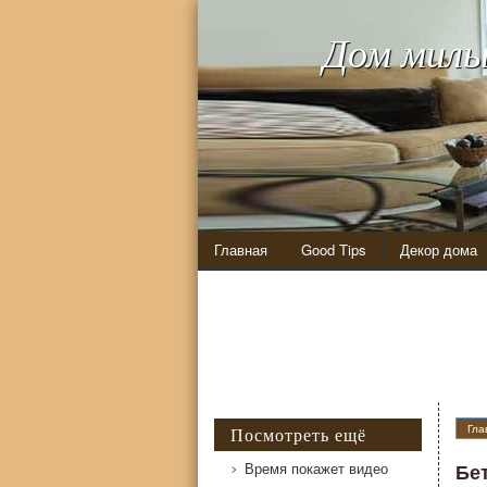
Дом милы
Главная
Good Tips
Декор дома
Гла
Посмотреть ещё
Время покажет видео
Бе