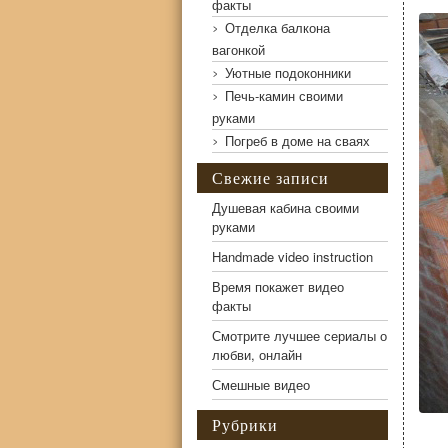
Бетонная лестница своими руками – прочность и долго
факты
Отделка балкона
вагонкой
Уютные подоконники
Печь-камин своими
руками
Погреб в доме на сваях
Свежие записи
Душевая кабина своими
руками
Handmade video instruction
Время покажет видео
факты
Смотрите лучшее сериалы о
любви, онлайн
Смешные видео
Рубрики