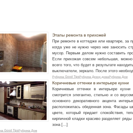
Этапы ремонта в прихожей
При ремонте в коттедже или квартире, за 
когда уже не нужно через нее заносить с
мусор. Первым делом нужно составить прое
Если прихожая совсем небольшая, можно
всего того, что будет в результате находи
выключатели, зеркало. После этого необхо
Рубрика Good TipsРубрика Декор домаРубрика Дом
Коричневые оттенки в интерьере кухни
Коричневые оттенки в интерьере кухни
смотрится элегантно, стильно и со вкусом
основного декоративного акцента интерь
расположилась обеденная зона. Фасады 
цвете, который придает спокойствия, те
кирпичной кладки красиво разделяет ряды 
зона […]
ка Good TipsРубрика Дом