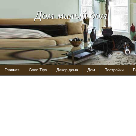
Дом милый дом
Главная
Good Tips
Декор дома
Дом
Постройки
Р