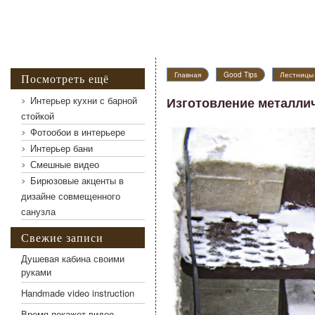
Главная
Good Tips
Лестницы 
Посмотреть ещё
Интерьер кухни с барной
Изготовление металли
стойкой
Фотообои в интерьере
Интерьер бани
Смешные видео
Бирюзовые акценты в
дизайне совмещенного
санузла
Изготовление металлической лестницы в подва
Свежие записи
Душевая кабина своими
руками
Handmade video instruction
Время покажет видео