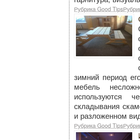
Рубрика Good TipsРубри
зимний период ег
мебель неслож
используются ч
складывания скам
и разложенном вид
Рубрика Good TipsРубри