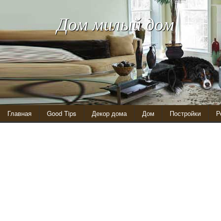
Дом милый дом
Главная
Good Tips
Декор дома
Дом
Постройки
Р