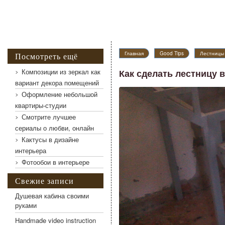
Как сделать лестницу в подвал из металла
Главная
Good Tips
Лестницы 
Посмотреть ещё
Композиции из зеркал как
Как сделать лестницу 
вариант декора помещений
Оформление небольшой
квартиры-студии
Смотрите лучшее
сериалы о любви, онлайн
Кактусы в дизайне
интерьера
Фотообои в интерьере
Свежие записи
Душевая кабина своими
руками
Handmade video instruction