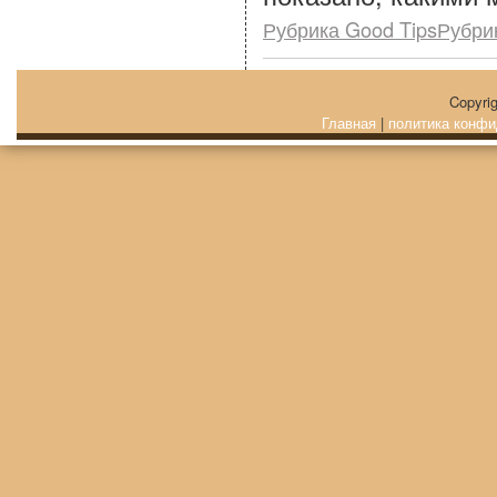
Рубрика Good TipsРубри
Copyri
Главная
|
политика конфи