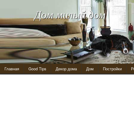
Дом милый дом
Главная
Good Tips
Декор дома
Дом
Постройки
Р