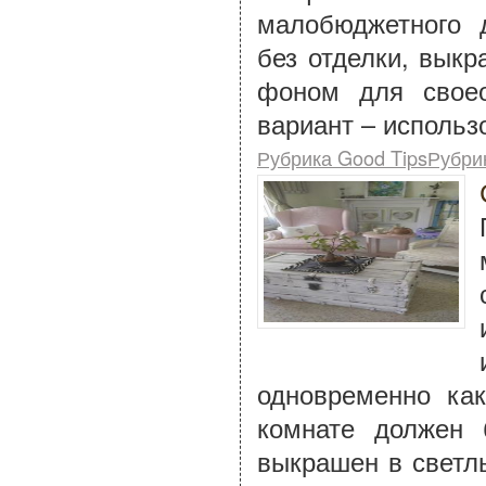
малобюджетного 
без отделки, вык
фоном для своео
вариант – использ
Рубрика Good TipsРубри
одновременно ка
комнате должен 
выкрашен в светл