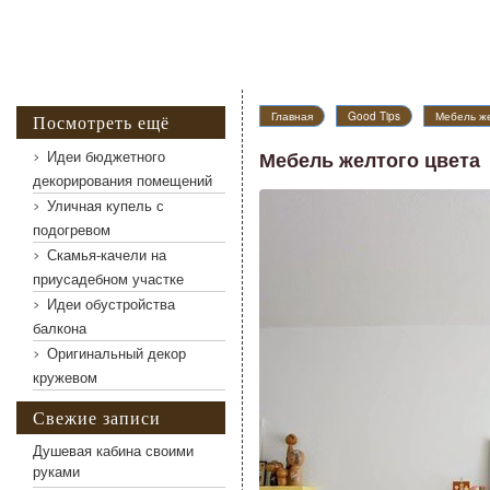
Главная
Good Tips
Мебель же
Посмотреть ещё
Идеи бюджетного
Мебель желтого цвета
декорирования помещений
Уличная купель с
Мебель желтого цвета
подогревом
Скамья-качели на
приусадебном участке
Идеи обустройства
балкона
Оригинальный декор
кружевом
Свежие записи
Душевая кабина своими
руками