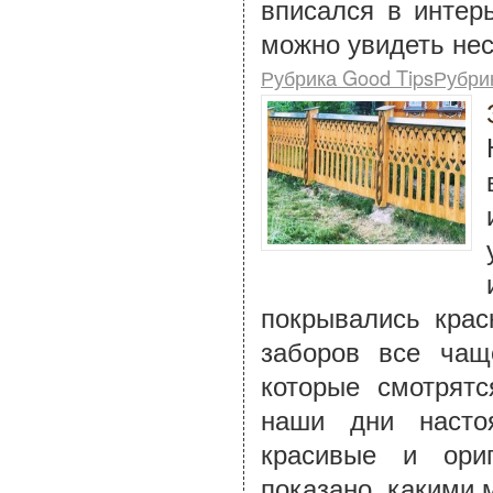
вписался в интер
можно увидеть нес
Рубрика Good TipsРубри
покрывались крас
заборов все чащ
которые смотрятс
наши дни насто
красивые и ори
показано, какими 