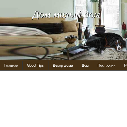
Дом милый дом
Главная
Good Tips
Декор дома
Дом
Постройки
Р