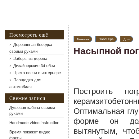
Посмотреть ещё
Главная
Good Tips
Дом
Деревянная беседка
Насыпной пог
своими руками
Заборы из дерева
Дизайнерские 3d обои
Цвета осени в интерьере
Площадка для
автомобиля
Построить по
Свежие записи
керамзитобет
Душевая кабина своими
Оптимальная глу
руками
форме он дол
Handmade video instruction
вытянутым, что
Время покажет видео
факты