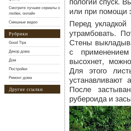
пологий спуск. В
Смотрите лучшее сериалы о
или при помощи э
любви, онлайн
Перед укладкой
Смешные видео
утрамбовать. П
Рубрики
Стены выкладыва
Good Tips
с применением
Декор дома
высохнет, можно
Дом
Для этого лис
Постройки
устанавливают 
Ремонт дома
После застыва
Другие ссылки
рубероида и зас