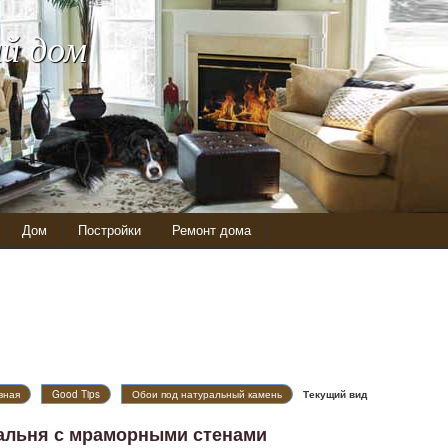
й дом
Дом
Постройки
Ремонт дома
вная
Good Tips
Обои под натуральный камень
Текущий вид
альня с мраморными стенами