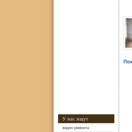
Фо
Пох
У нас ищут
видео ремонта