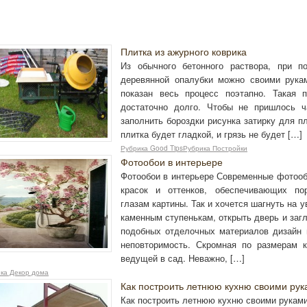
Плитка из ажурного коврика
Из обычного бетонного раствора, при п
деревянной опалубки можно своими рука
показан весь процесс поэтапно. Такая 
достаточно долго. Чтобы не пришлось ч
заполнить бороздки рисунка затирку для пл
плитка будет гладкой, и грязь не будет […]
Рубрика Good TipsРубрика Постройки
Фотообои в интерьере
Фотообои в интерьере Современные фотообо
красок и оттенков, обеспечивающих по
глазам картины. Так и хочется шагнуть на 
каменным ступенькам, открыть дверь и заг
подобных отделочных материалов дизайн 
неповторимость. Скромная по размерам к
ведущей в сад. Неважно, […]
ка Декор дома
Как построить летнюю кухню своими рук
Как построить летнюю кухню своими рукам