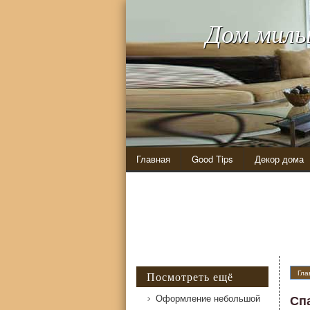
Дом милы
Главная
Good Tips
Декор дома
Гла
Посмотреть ещё
Оформление небольшой
Сп