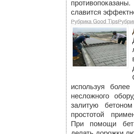
противопоказаны
славится эффектн
Рубрика Good TipsРубри
используя более
несложного обор
залитую бетоном
простотой приме
При помощи бет
делать дорожки л