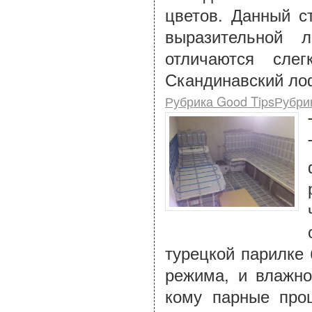
цветов. Данный с
выразительной 
отличаются сле
Скандинавский ло
Рубрика Good TipsРубри
турецкой парилке 
режима, и влажно
кому парные про