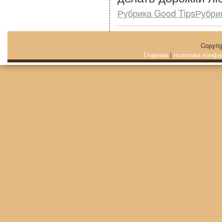
Рубрика Good TipsРубри
Copyri
Главная
|
политика конфи