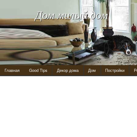
Дом милый дом
Главная
Good Tips
Декор дома
Дом
Постройки
Р