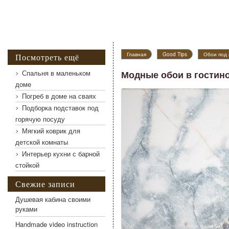
Главная
Good Tips
Обои под 
Посмотреть ещё
Спальня в маленьком
Модные обои в гостин
доме
Погреб в доме на сваях
Модные обои в гостиной
Подборка подставок под
горячую посуду
Мягкий коврик для
детской комнаты
Интерьер кухни с барной
стойкой
Свежие записи
Душевая кабина своими
руками
Handmade video instruction