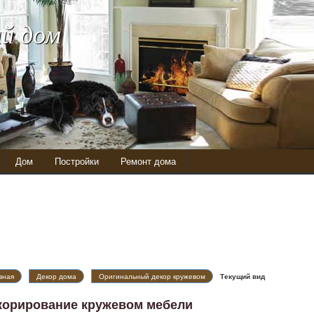
й дом
Дом
Постройки
Ремонт дома
вная
Декор дома
Оригинальный декор кружевом
Текущий вид
корирование кружевом мебели