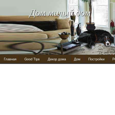
Дом милый дом
Главная
Good Tips
Декор дома
Дом
Постройки
Р
Электрический щиток